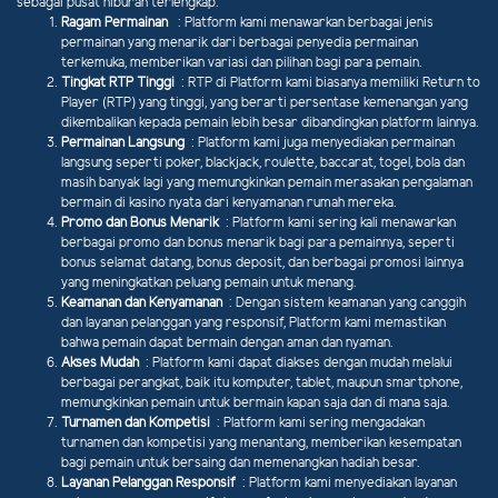
sebagai pusat hiburan terlengkap:
Ragam Permainan
: Platform kami menawarkan berbagai jenis
permainan yang menarik dari berbagai penyedia permainan
terkemuka, memberikan variasi dan pilihan bagi para pemain.
Tingkat RTP Tinggi
: RTP di Platform kami biasanya memiliki Return to
Player (RTP) yang tinggi, yang berarti persentase kemenangan yang
dikembalikan kepada pemain lebih besar dibandingkan platform lainnya.
Permainan Langsung
: Platform kami juga menyediakan permainan
langsung seperti poker, blackjack, roulette, baccarat, togel, bola dan
masih banyak lagi yang memungkinkan pemain merasakan pengalaman
bermain di kasino nyata dari kenyamanan rumah mereka.
Promo dan Bonus Menarik
: Platform kami sering kali menawarkan
berbagai promo dan bonus menarik bagi para pemainnya, seperti
bonus selamat datang, bonus deposit, dan berbagai promosi lainnya
yang meningkatkan peluang pemain untuk menang.
Keamanan dan Kenyamanan
: Dengan sistem keamanan yang canggih
dan layanan pelanggan yang responsif, Platform kami memastikan
bahwa pemain dapat bermain dengan aman dan nyaman.
Akses Mudah
: Platform kami dapat diakses dengan mudah melalui
berbagai perangkat, baik itu komputer, tablet, maupun smartphone,
memungkinkan pemain untuk bermain kapan saja dan di mana saja.
Turnamen dan Kompetisi
: Platform kami sering mengadakan
turnamen dan kompetisi yang menantang, memberikan kesempatan
bagi pemain untuk bersaing dan memenangkan hadiah besar.
Layanan Pelanggan Responsif
: Platform kami menyediakan layanan