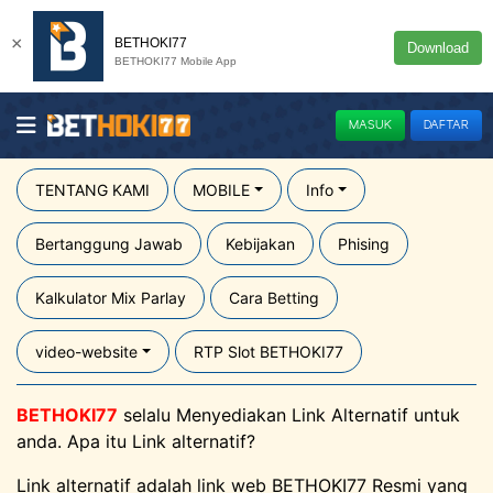
×
BETHOKI77
Download
BETHOKI77 Mobile App
MASUK
DAFTAR
TENTANG KAMI
MOBILE
Info
Bertanggung Jawab
Kebijakan
Phising
Kalkulator Mix Parlay
Cara Betting
video-website
RTP Slot BETHOKI77
BETHOKI77
selalu Menyediakan Link Alternatif untuk
anda. Apa itu Link alternatif?
Link alternatif adalah link web BETHOKI77 Resmi yang