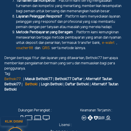
Turnamen dan Kompetisi
: Platform kami sering mengadakan
turnamen dan kompetisi yang menantang, memberikan kesempatan
bagi pemain untuk bersaing dan memenangkan hadiah besar.
Layanan Pelanggan Responsif
: Platform kami menyediakan layanan
pelanggan yang responsif dan profesional yang siap membantu
pemain dengan pertanyaan atau masalah yang mereka hadapi.
Metode Pembayaran yang Beragam
: Platform kami kemungkinan
menawarkan berbagai metode pembayaran yang aman dan nyaman
untuk deposit dan penarikan, termasuk transfer bank,
e-wallet
,
voucher88
dan
QRIS
serta metode lainnya.
Dengan berbagai fitur dan layanan yang ditawarkan, Bethoki77 berupaya
memberikan pengalaman bermain yang seru dan memuaskan bagi para
penggunanya.
Tag:
Bethoki77
| Masuk Bethoki77 | Bethoki77 Daftar | Alternatif Tautan
Bethoki77 |
Bethoki
| Login Bethoki | Daftar Bethoki | Alternatif Tautan
Bethoki
Dukungan Perangkat :
Keamanan Terjamin :
KLIK DISINI
Lisensi :